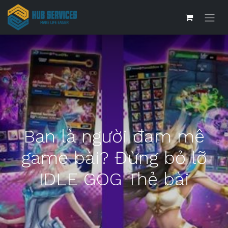
Bạn là người đam mê
game bài? Đừng bỏ lỡ
IDLE GOG Thẻ bài