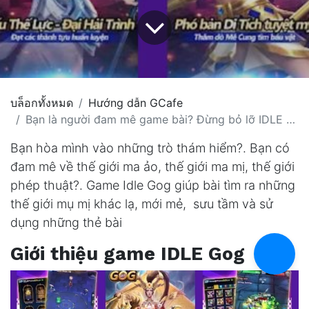
บล็อกทั้งหมด
Hướng dẫn GCafe
Bạn là người đam mê game bài? Đừng bỏ lỡ IDLE GOG Thẻ bài
Bạn hòa mình vào những trò thám hiểm?. Bạn có
đam mê về thế giới ma ảo, thế giới ma mị, thế giới
phép thuật?. Game Idle Gog giúp bài tìm ra những
thế giới mụ mị khác lạ, mới mẻ, sưu tầm và sử
dụng những thẻ bài
Giới thiệu game IDLE Gog