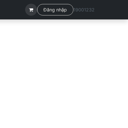
ệ
Đăng nhập
19001232