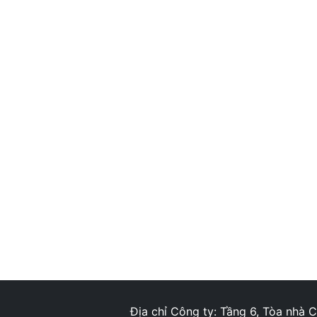
Địa chỉ Công ty: Tầng 6, Tòa nhà 