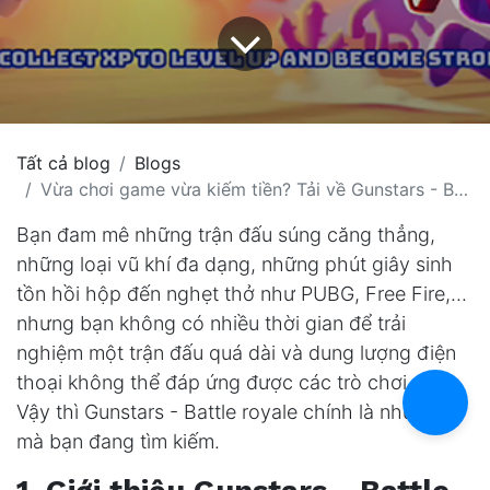
Tất cả blog
Blogs
Vừa chơi game vừa kiếm tiền? Tải về Gunstars - Battle royale
Bạn đam mê những trận đấu súng căng thẳng,
những loại vũ khí đa dạng, những phút giây sinh
tồn hồi hộp đến nghẹt thở như PUBG, Free Fire,...
nhưng bạn không có nhiều thời gian để trải
nghiệm một trận đấu quá dài và dung lượng điện
thoại không thể đáp ứng được các trò chơi nặng.
Vậy thì Gunstars - Battle royale chính là những gì
mà bạn đang tìm kiếm.