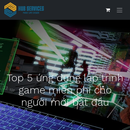
Top 5 ứng dụng lập trình
game miễn phí cho
người mới bắt đầu