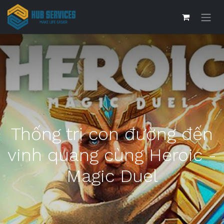
Thống trị con đường đến
vinh quang cùng Heroic -
Magic Duel