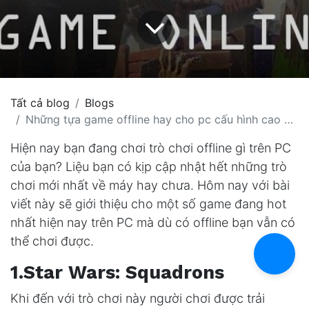
Tất cả blog
Blogs
Những tựa game offline hay cho pc cấu hình cao miễn phí 2022
Hiện nay bạn đang chơi trò chơi offline gì trên PC
của bạn? Liệu bạn có kịp cập nhật hết những trò
chơi mới nhất về máy hay chưa. Hôm nay với bài
viết này sẽ giới thiệu cho một số game đang hot
nhất hiện nay trên PC mà dù có offline bạn vẫn có
thể chơi được.
1.Star Wars: Squadrons
Khi đến với trò chơi này người chơi được trải