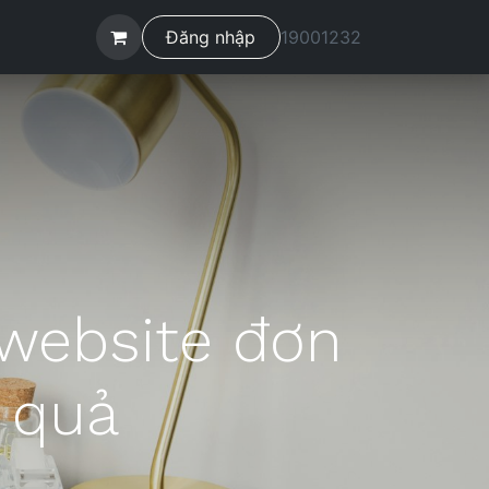
ệ
Đăng nhập
19001232
 website đơn
u quả