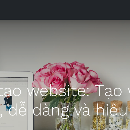
Sản phẩm
Downloads
Tài liệu
Phòng Máy
Liên h
ạo website: Tạo
, dễ dàng và hiệ