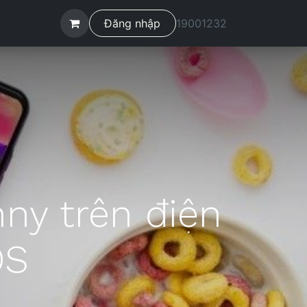
ệ
Đăng nhập
19001232
ny trên điện
OS