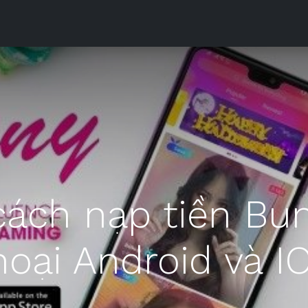
Sản phẩm
Downloads
Tài liệu
Phòng Máy
Liên h
ách nạp tiền Bun
hoại Android và I