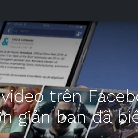
Sản phẩm
Downloads
Tài liệu
Phòng Máy
Liên h
video trên Faceb
n giản bạn đã bi