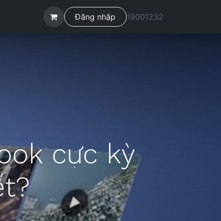
ệ
Đăng nhập
19001232
ook cực kỳ
ết?