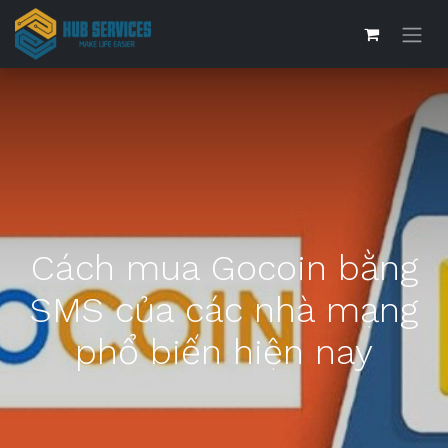
Cách mua Gocoin bằng
SMS của các nhà mạng
phổ biến hiện nay