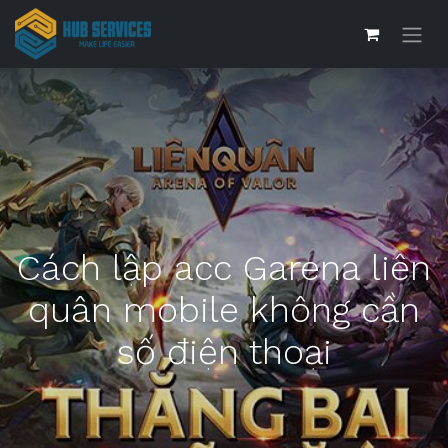
Cách lập acc Garena liên
quân mobile không cần
số điện thoại