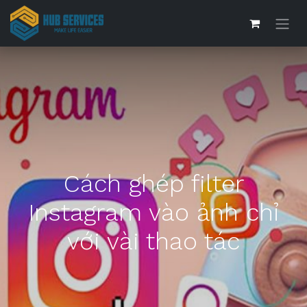
Cách ghép filter
Instagram vào ảnh chỉ
với vài thao tác