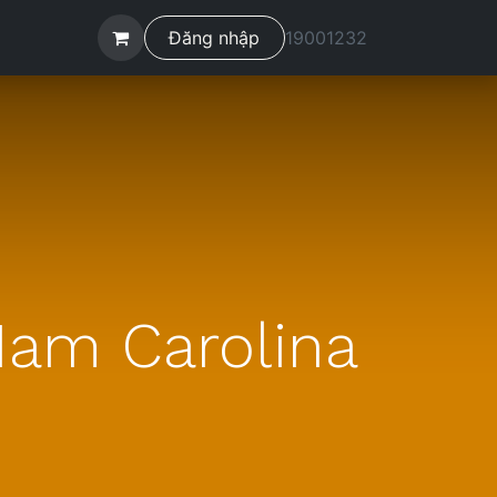
ệ
Đăng nhập
19001232
Nam Carolina