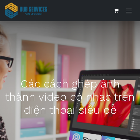
Các cách ghép ảnh
thành video có nhạc trên
điện thoại siêu dễ